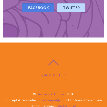
FACEBOOK
TWITTER
BACK TO TOP
©
Dansende Tongen
2026
concept & realisatie
marketingmetpit.nl
Naar boekontwerp van
Anton Feddema
afeddema.nl